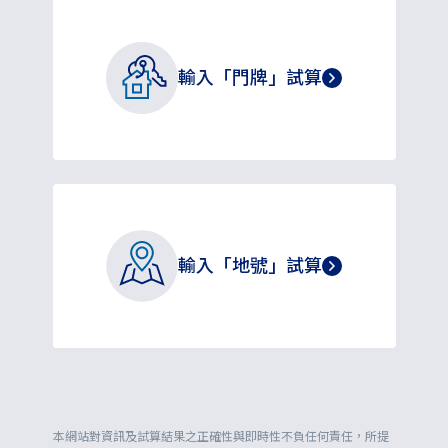
輸入「門牌」試算
還沒加入會員嗎？立即註冊成為會員即可
免費試算！
前往註冊
輸入「地號」試算
縣市
行政區
我已確認門牌輸入正確！並了解開始進行試
還沒加入會員嗎？立即註冊成為會員即可
本網站對資訊及試算結果之正確性與即時性不負任何責任，所提
算後無法返回，使用的試算額度亦不會退
免費試算！
前往註冊