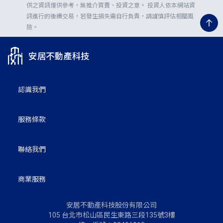
供之資訊僅供參考，無推介買賣、投資之意。 投資人依本網站資
回。也了解如果系統無法自動完成試算，安
訊進行的後續交易，若發生損失需自行負責，請謹慎評估相關風
縣市
行政區
居將於 5 個工作日內以人工方式試算並提供
險。
完整試算報表
地段
我同意安居網站
《
隱私權條款
》
及
《
其他服
務條款
》
認識我們
馬上試算
我已確認地號輸入正確！並了解開始進行試
算後無法返回，使用的試算額度亦不會退
返回
服務條款
回。也了解如果系統無法自動完成試算，安
居將於 5 個工作日內以人工方式試算並提供
完整試算報表
聯絡我們
我同意安居網站
《
隱私權條款
》
及
《
其他服
務條款
》
商業服務
安居不動產科技股份有限公司
馬上試算
105 台北市松山區民生東路三段135號3樓